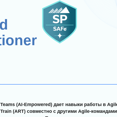
d
tioner
 Teams (AI-Empowered) дает навыки работы в Agil
e Train (ART) совместно с другими Agile-команда