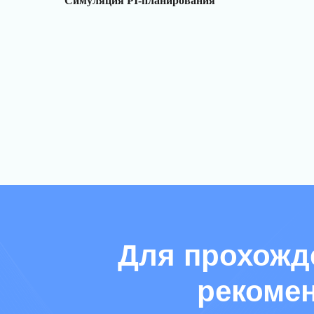
Симуляция PI-планирования
Для прохожд
рекоме