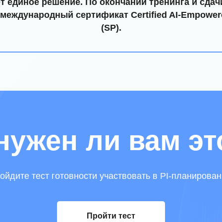
т единое решение. По окончании тренинга и сдач
международный сертификат Certified AI-Empowere
(SP).
нужен ли вам эт
ойдите тест готовности участвовать в PI-планирован
Пройти тест