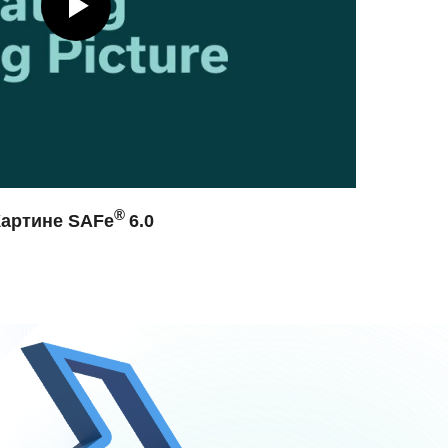
®
Картине SAFe
6.0