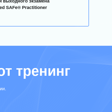
и выходного экзамена
d SAFe® Practitioner
от тренинг
ии.