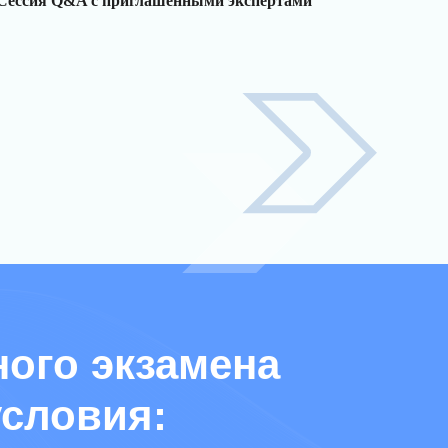
Сессия Q&A с приглашенными экспертами
ого экзамена
словия: