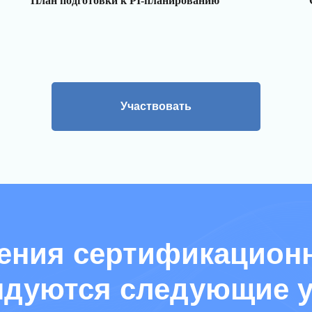
План подготовки к PI-планированию
Участвовать
ения сертификационн
ндуются следующие у