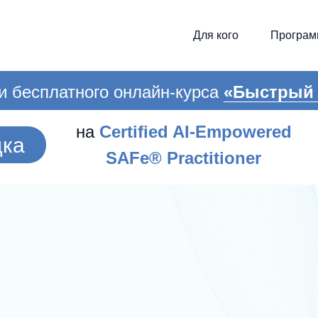
Для кого
Програм
и бесплатного онлайн-курса
«Быстрый 
на
Certified AI-Empowered
дка
SAFe® Practitioner