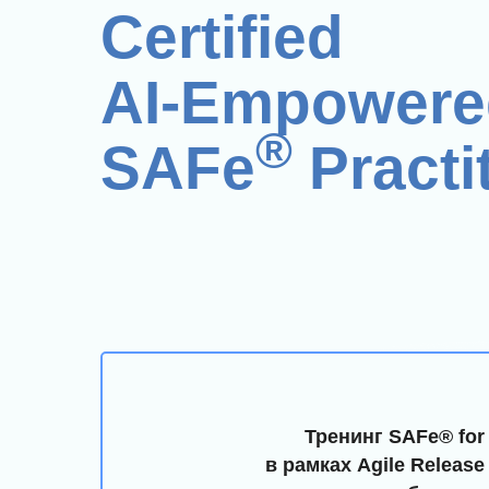
Certified
AI-Empowere
®
SAFe
Practi
Тренинг SAFe® for
в рамках Agile Releas