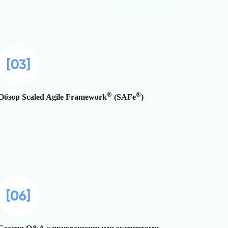
®
®
Обзор Scaled Agile Framework
(SAFe
)