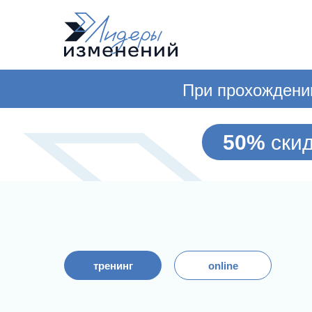
При прохождени
50%
ски
тренинг
online